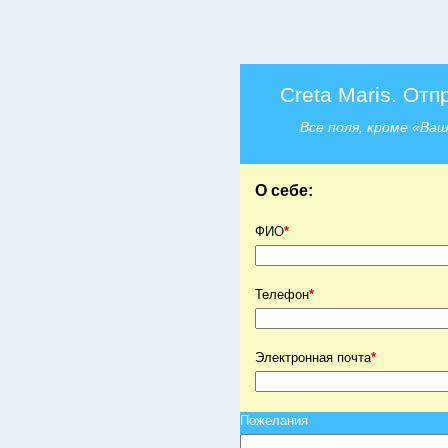
Creta Maris. Отп
Все поля, кроме «Ва
О себе:
ФИО
*
Телефон
*
Электронная почта
*
Пожелания