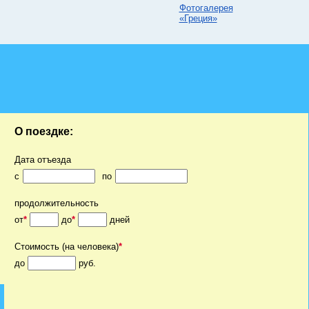
Фотогалерея
«Греция»
О поездке:
Дата отъезда
c
по
продолжительность
от
*
до
*
дней
Стоимость (на человека)
*
до
руб.