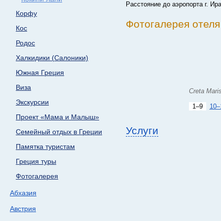
Расстояние до аэропорта г. Ир
Корфу
Фотогалерея отеля 
Кос
Родос
Халкидики (Салоники)
Южная Греция
Виза
Creta Mari
Экскурсии
1–9
10–
Проект «Мама и Малыш»
Услуги
Семейный отдых в Греции
Памятка туристам
Греция туры
Фотогалерея
Абхазия
Австрия