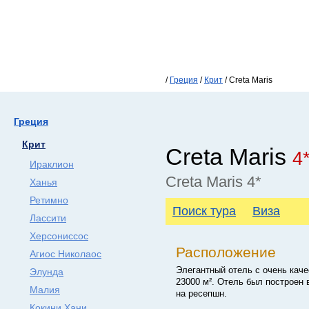
/
Греция
/
Крит
/ Creta Maris
Греция
Крит
Creta Maris
4
Ираклион
Creta Maris 4*
Ханья
Ретимно
Поиск тура
Виза
Лассити
Херсониссос
Расположение
Агиос Николаос
Элегантный отель с очень кач
Элунда
23000 м². Отель был построен 
Малия
на ресепшн.
Кокини Хани