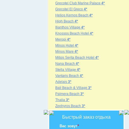
Grecotel Club Marine Palace
4*
Grecotel El Greco
4*
Helios Kernos Beach
4*
High Beach
4*
Ilianthos Village
4*
Knossos Beach Hotel
4*
Meropi
4*
Minos Hotel
4*
Minos Mare
4*
Mitsis Serita Beach Hotel
4*
Nana Beach
4*
Stella Village
4*
Vantaris Beach
4*
Adelais
3*
Bali Beach & Village
3*
Palmera Beach
3*
Thalia
3*
Zephyros Beach
3*
Быстрый заказ отдыха
Вас зовут
*