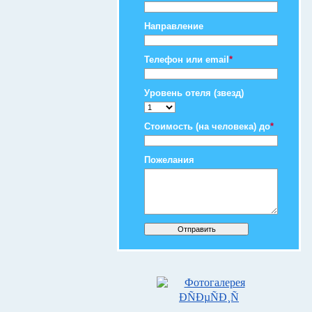
Направление
Телефон или email
*
Уровень отеля (звезд)
Стоимость (на человека) до
*
Пожелания