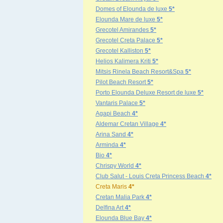
Domes of Elounda de luxe
5*
Elounda Mare de luxe
5*
Grecotel Amirandes
5*
Grecotel Creta Palace
5*
Grecotel Kalliston
5*
Helios Kalimera Kriti
5*
Mitsis Rinela Beach Resort&Spa
5*
Pilot Beach Resort
5*
Porto Elounda Deluxe Resort de luxe
5*
Vantaris Palace
5*
Agapi Beach
4*
Aldemar Cretan Village
4*
Arina Sand
4*
Arminda
4*
Bio
4*
Chrispy World
4*
Club Salut - Louis Creta Princess Beach
4*
Creta Maris
4*
Cretan Malia Park
4*
Delfina Art
4*
Elounda Blue Bay
4*