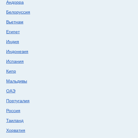
Андорра
Белоруссия
Вьетнам
Египет
Индия
Индонезия
Испания
Кипр
Мальдивы
ОАЭ
Португалия
Россия
Таиланд
Хорватия