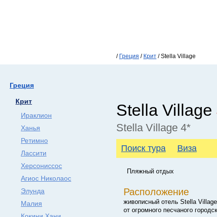
/
Греция
/
Крит
/ Stella Village
Греция
Крит
Stella Village
Ираклион
Stella Village 4*
Ханья
Ретимно
Поиск тура
Виза
Лассити
Херсониссос
Пляжный отдых
Агиос Николаос
Расположение
Элунда
живописный отель Stella Villa
Малия
от огромного песчаного городс
Кокини Хани