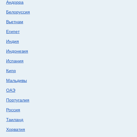
Андорра
Белоруссия
Вьетнам
Египет
Индия
Индонезия
Испания
Кипр
Мальдивы
ОАЭ
Португалия
Россия
Таиланд
Хорватия