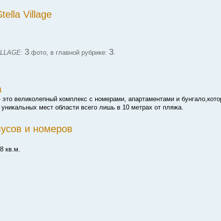
ella Village
3
3
ILLAGE
:
фото, в главной рубрике:
.
а
ows- это великолепный комплекс с номерами, апартаментами и бунгало,кот
уникальных мест области всего лишь в 10 метрах от пляжа.
пусов и номеров
8 кв.м.