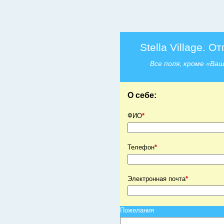
Stella Village. О
Все поля, кроме «Ва
О себе:
ФИО
*
Телефон
*
Электронная почта
*
Пожелания