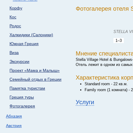
Фотогалерея отеля St
Корфу
Кос
Родос
STELLA V
Халкидики (Салоники)
1–3
Южная Греция
Мнение специалист
Виза
Stella Village Hotel & Bungal
Экскурсии
Отель лежит в одном из самых 
Проект «Мама и Малыш»
Характеристика кор
Семейный отдых в Греции
Standard room - 22 кв.м.
Памятка туристам
Family room (1 комната) - 2
Греция туры
Услуги
Фотогалерея
Абхазия
Австрия