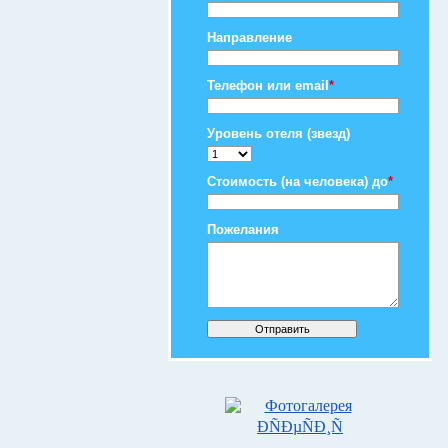
Направление
Телефон или email
*
Уровень отеля (звезд)
Стоимость (на человека) до
*
Пожелания