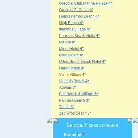
Grecotel Club Marine Palace
4*
Grecotel El Greco
4*
Helios Kernos Beach
4*
High Beach
4*
Ilianthos Village
4*
Knossos Beach Hotel
4*
Meropi
4*
Minos Hotel
4*
Minos Mare
4*
Mitsis Serita Beach Hotel
4*
Nana Beach
4*
Stella Village
4*
Vantaris Beach
4*
Adelais
3*
Bali Beach & Village
3*
Palmera Beach
3*
Thalia
3*
Zephyros Beach
3*
Быстрый заказ отдыха
Вас зовут
*