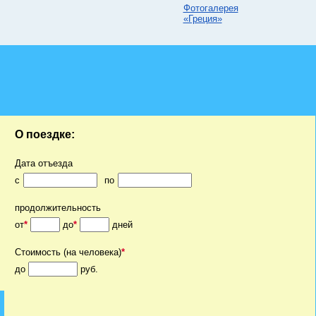
Фотогалерея
«Греция»
О поездке:
Дата отъезда
c
по
продолжительность
от
*
до
*
дней
Стоимость (на человека)
*
до
руб.