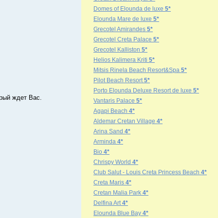
Domes of Elounda de luxe
5*
Elounda Mare de luxe
5*
Grecotel Amirandes
5*
Grecotel Creta Palace
5*
Grecotel Kalliston
5*
Helios Kalimera Kriti
5*
Mitsis Rinela Beach Resort&Spa
5*
Pilot Beach Resort
5*
Porto Elounda Deluxe Resort de luxe
5*
орый ждет Вас.
Vantaris Palace
5*
Agapi Beach
4*
Aldemar Cretan Village
4*
Arina Sand
4*
Arminda
4*
Bio
4*
Chrispy World
4*
Club Salut - Louis Creta Princess Beach
4*
Creta Maris
4*
Cretan Malia Park
4*
Delfina Art
4*
Elounda Blue Bay
4*