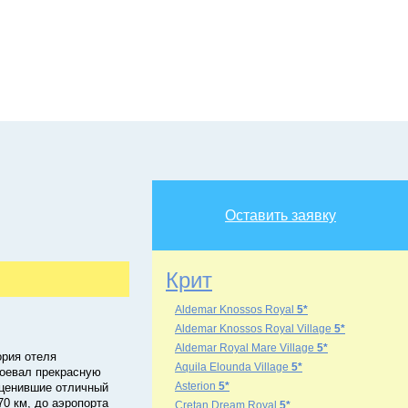
Оставить заявку
Крит
Aldemar Knossos Royal
5*
Aldemar Knossos Royal Village
5*
Aldemar Royal Mare Village
5*
ория отеля
Aquila Elounda Village
5*
воевал прекрасную
Asterion
5*
оценившие отличный
70 км, до аэропорта
Cretan Dream Royal
5*