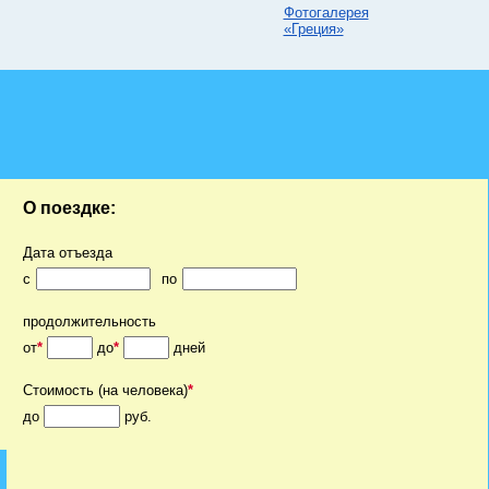
Фотогалерея
«Греция»
О поездке:
Дата отъезда
c
по
продолжительность
от
*
до
*
дней
Стоимость (на человека)
*
до
руб.