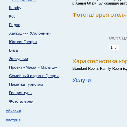
г. Ханья 60 км. Ближайшая авто
Корфу
Фотогалерея отеля
Кос
Родос
Халкидики (Салоники)
MINOS MA
Южная Греция
1–3
Виза
Экскурсии
Характеристика ко
Проект «Мама и Малыш»
Standard Room, Family Room (о
Семейный отдых в Греции
Услуги
Памятка туристам
Греция туры
Фотогалерея
Абхазия
Австрия