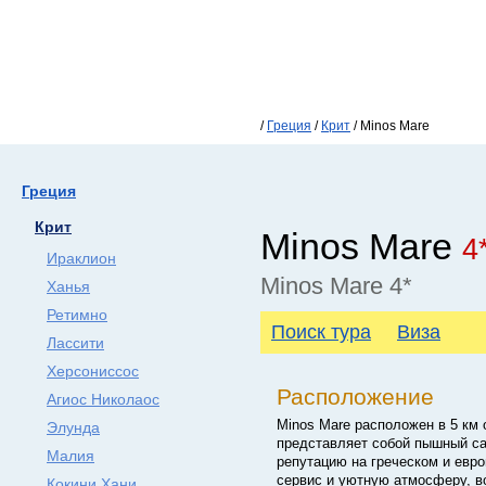
/
Греция
/
Крит
/ Minos Mare
Греция
Крит
Minos Mare
4
Ираклион
Minos Mare 4*
Ханья
Ретимно
Поиск тура
Виза
Лассити
Херсониссос
Расположение
Агиос Николаос
Minos Mare расположен в 5 км 
Элунда
представляет собой пышный са
Малия
репутацию на греческом и евр
сервис и уютную атмосферу, во
Кокини Хани