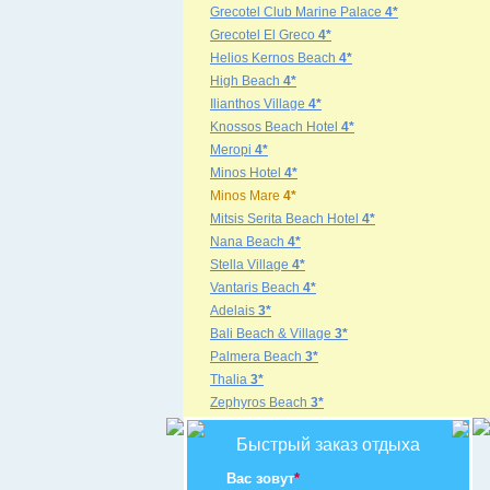
Grecotel Club Marine Palace
4*
Grecotel El Greco
4*
Helios Kernos Beach
4*
High Beach
4*
Ilianthos Village
4*
Knossos Beach Hotel
4*
Meropi
4*
Minos Hotel
4*
Minos Mare
4*
Mitsis Serita Beach Hotel
4*
Nana Beach
4*
Stella Village
4*
Vantaris Beach
4*
Adelais
3*
Bali Beach & Village
3*
Palmera Beach
3*
Thalia
3*
Zephyros Beach
3*
Быстрый заказ отдыха
Вас зовут
*