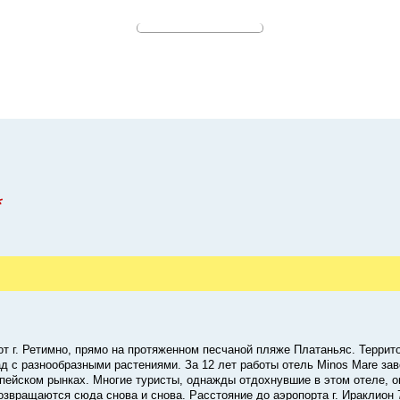
*
от г. Ретимно, прямо на протяженном песчаной пляже Платаньяс. Террит
д с разнообразными растениями. За 12 лет работы отель Minos Mare за
опейском рынках. Многие туристы, однажды отдохнувшие в этом отеле, 
звращаются сюда снова и снова. Расстояние до аэропорта г. Ираклион 