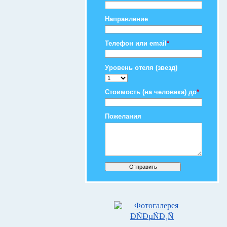
Направление
Телефон или email
*
Уровень отеля (звезд)
Стоимость (на человека) до
*
Пожелания