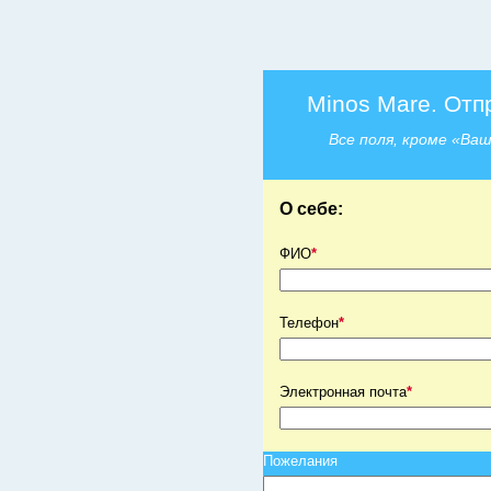
Minos Mare. Отп
Все поля, кроме «Ва
О себе:
ФИО
*
Телефон
*
Электронная почта
*
Пожелания