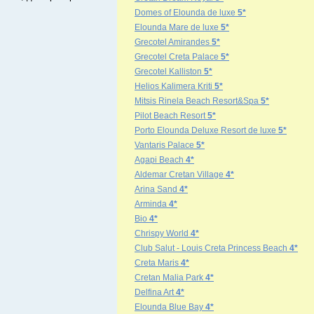
Domes of Elounda de luxe
5*
Elounda Mare de luxe
5*
Grecotel Amirandes
5*
Grecotel Creta Palace
5*
Grecotel Kalliston
5*
Helios Kalimera Kriti
5*
Mitsis Rinela Beach Resort&Spa
5*
Pilot Beach Resort
5*
Porto Elounda Deluxe Resort de luxe
5*
Vantaris Palace
5*
Agapi Beach
4*
Aldemar Cretan Village
4*
Arina Sand
4*
Arminda
4*
Bio
4*
Chrispy World
4*
Club Salut - Louis Creta Princess Beach
4*
Creta Maris
4*
Cretan Malia Park
4*
Delfina Art
4*
Elounda Blue Bay
4*