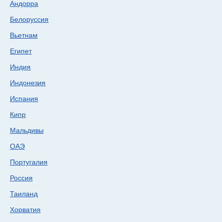
Андорра
Белоруссия
Вьетнам
Египет
Индия
Индонезия
Испания
Кипр
Мальдивы
ОАЭ
Португалия
Россия
Таиланд
Хорватия