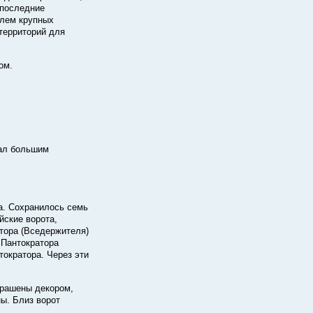
последние
блем крупных
территорий для
ом.
дал большим
. Сохранилось семь
йские ворота,
тора (Вседержителя)
 Пантократора
тократора. Через эти
крашены декором,
ны. Близ ворот