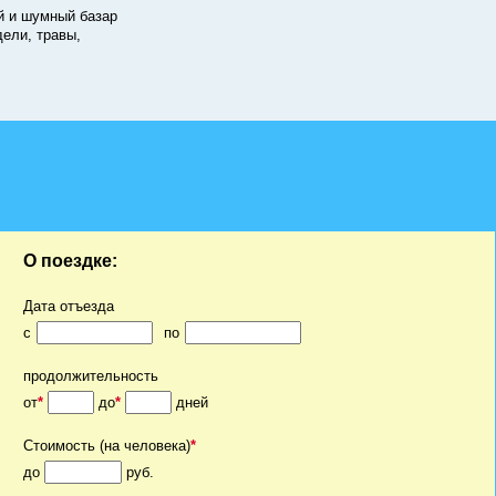
й и шумный базар
ели, травы,
О поездке:
Дата отъезда
c
по
продолжительность
от
*
до
*
дней
Стоимость (на человека)
*
до
руб.