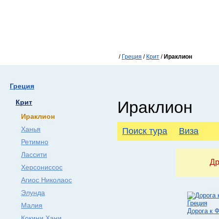
/
Греция
/
Крит
/
Ираклион
Греция
Ираклион
Крит
Ираклион
Ханья
Поиск тура
Виза
Ретимно
Лассити
Др
Херсониссос
Агиос Николаос
Элунда
Малия
Дорога к Ф
Кокини Хани