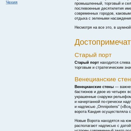
Чехия
промышленный, торговый и се
послевоенные десятилетия им
современных городов, каковым
отдыха с зелеными насаждения
Несмотря на все это, в шумно
Достопримечат
Старый порт
Старый порт
находится слева 
торговым и стратегическим зна
Венецианские сте
Венецианские стены
— важней
бастионов и двое из четырех в
украшенные снаружи рельефом 
и начертанной
по-гречески
надп
и надписью „Omnipotens“ («Вс
ворота Кандия осуществляла 
Новые Ворота находятся на юж
располагают надписью с датой 
устроен современный театр по