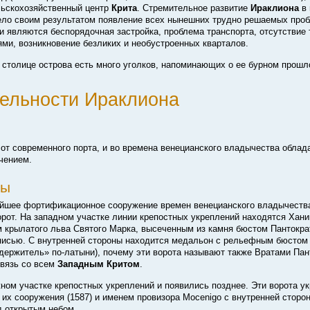
льскохозяйственный центр
Крита
. Стремительное развитие
Ираклиона
в 
ело своим результатом появление всех нынешних трудно решаемых про
и являются беспорядочная застройка, проблема транспорта, отсутствие 
ми, возникновение безликих и необустроенных кварталов.
й столице острова есть много уголков, напоминающих о ее бурном прошл
ельности Ираклиона
от современного порта, и во времена венецианского владычества обла
чением.
ны
шее фортификационное сооружение времен венецианского владычества
орот. На западном участке линии крепостных укреплений находятся Хани
крылатого льва Святого Марка, высеченным из камня бюстом Пантокра
исью. С внутренней стороны находится медальон с рельефным бюстом
едержитель»
по-латыни
), почему эти ворота называют также Вратами Пан
связь со всем
Западным Критом
.
ном участке крепостных укреплений и появились позднее. Эти ворота у
их сооружения (1587) и именем провизора Mocenigo с внутренней сторо
д открытым небом.