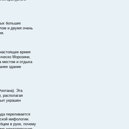
мых больших
олом и двумя очень
ия.
 настоящее время
ческо Морозини,
а местом и отдыха
ешнее здание
онтана). Эта
, располагая
был украшен
ода переливается
ской мифологии.
бцем в руке, почему
емя землетрясения.