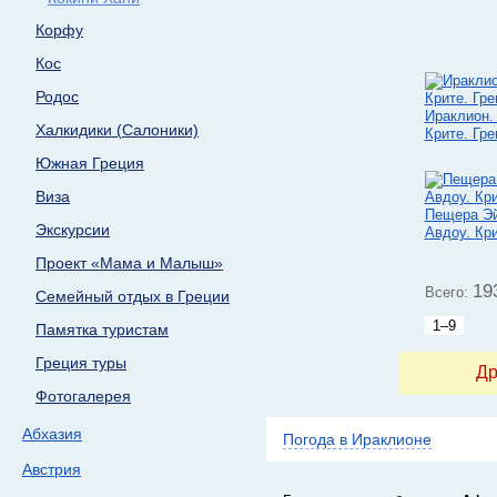
Корфу
Кос
Родос
Ираклион.
Халкидики (Салоники)
Крите. Гре
Южная Греция
Виза
Пещера Э
Экскурсии
Авдоу. Кри
Проект «Мама и Малыш»
19
Всего:
Семейный отдых в Греции
1–9
Памятка туристам
Греция туры
Др
Фотогалерея
Абхазия
Погода в Ираклионе
Австрия