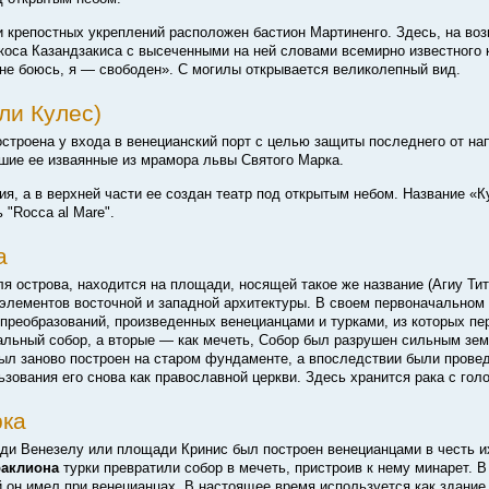
 крепостных укреплений расположен бастион Мартиненго. Здесь, на во
коса Казандзакиса с высеченными на ней словами всемирно известного к
 не боюсь, я — свободен». С могилы открывается великолепный вид.
ли Кулес)
остроена у входа в венецианский порт с целью защиты последнего от на
шие ее изваянные из мрамора львы Святого Марка.
я, а в верхней части ее создан театр под открытым небом. Название «К
"Rocca al Mare".
а
ля острова, находится на площади, носящей такое же название (Агиу Тит
элементов восточной и западной архитектуры. В своем первоначальном
 преобразований, произведенных венецианцами и турками, из которых п
альный собор, а вторые — как мечеть, Собор был разрушен сильным зе
 был заново построен на старом фундаменте, а впоследствии были прове
зования его снова как православной церкви. Здесь хранится рака с голо
рка
ди Beнезелу или площади Кринис был построен венецианцами в честь и
аклиона
турки превратили собор в мечеть, пристроив к нему минарет. В
й он имел при венецианцах. В настоящее время используется как здание