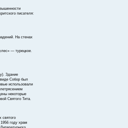
звышенности
ритского писателя:
падений. На стенах
улес» — турецкое.
у). Здание
 виде Собор был
ервые использовали
млетрясением
дены некоторые
вой Святого Тита.
х святого
 1956 году храм
 Литературного