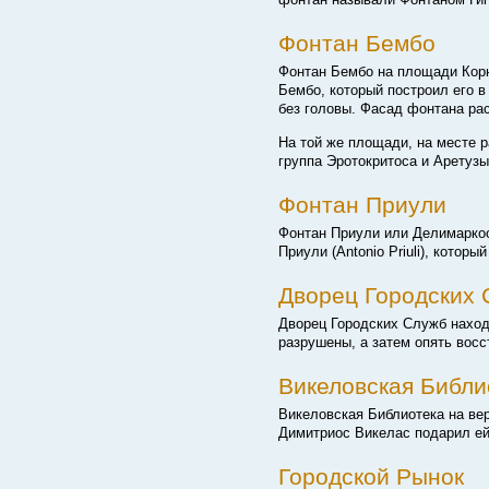
Фонтан Бембо
Фонтан Бембо на площади Кор
Бембо, который построил его в
без головы. Фасад фонтана ра
На той же площади, на месте 
группа Эротокритоса и Аретуз
Фонтан Приули
Фонтан Приули или Делимаркоса
Приули (Antonio Priuli), которы
Дворец Городских
Дворец Городских Служб находи
разрушены, а затем опять вос
Викеловская Библи
Викеловская Библиотека на вер
Димитриос Викелас подарил ей 
Городской Рынок