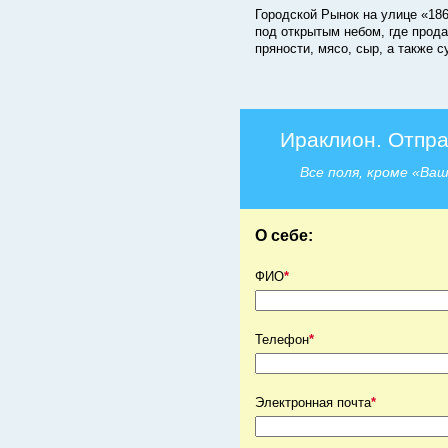
Городской Рынок на улице «18
под открытым небом, где прод
пряности, мясо, сыр, а также с
Ираклион. Отпра
Все поля, кроме «Ва
О себе:
ФИО
*
Телефон
*
Электронная почта
*