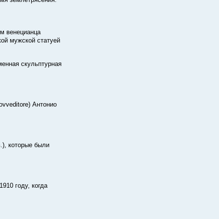
ем венецианца
кой мужской статуей
менная скульптурная
vveditore) Антонио
.), которые были
910 году, когда