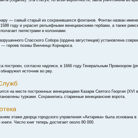
нару — самый старый из сохранившихся фонтанов. Фонтан назван имен
 1588 году и украсил рельефными венецианскими гербами, а также римс
сполагает пилястрами и колоннами.
разрушенного Спасского Собора (ордена августинцев) установлена совре
ы — героев поэмы Винченцо Корнароса.
 построен, согласно надписи, в 1666 году Генеральным Провизором (pro
й обнаружил источник во рву.
 Служб
тся на месте построенных венецианцами Казарм Святого Георгия (XVI в
становлены турками. Сохранились старинные венецианские ворота.
отека
хнем этаже дворца городского управления «Актарика» была основана в 1
книги. Число книг теперь достигает около 80 000.