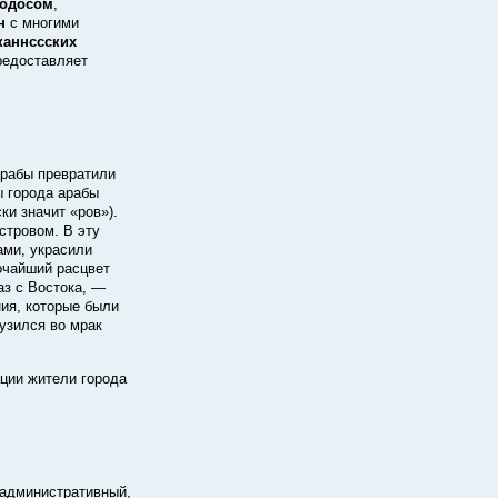
одосом
,
н
с многими
каннссских
редоставляет
арабы превратили
 города арабы
ски
значит «pов»).
стровом. В эту
ами, украсили
очайший расцвет
аз с Востока, —
ния, которые были
узился во мрак
ации жители города
 административный,