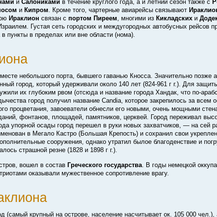
нами
и
Салониками
в течение круглого года, а и летний сезон также с
Р
носом
и
Кипром
. Кроме того, чартерные авиарейсы связывают
Ираклио
орю
Ираклион
связан с
портом Пиреем
, многими из
Кикладских
и
Доде
 Израилем. Густая сеть городских и междугородных автобусных рейсов п
 в пункты в пределах или вне области (нома).
иона
месте небольшого порта, бывшего гаванью Кносса. Значительно позже 
енный город, который удерживали около 140 лет
(824-961 г г.).
Для защиты
ужили их глубоким рвом (отсюда и название города Хандак, что
по-араб
ычества город получил название Candia, которое закрепилось за всем о
ого процветания, завоеватели обнесли его новыми, очень мощными стен
аний, фонтанов, площадей, памятников, церквей. Город переживал выс
ода упорной осады город перешел в руки новых захватчиков, — на сей р
реименован в Мегало Кастро (Большая Крепость) и сохранил свои укрепле
ополнительные сооружения, однако утратил былое благоденствие и погр
лось страшной резне (1828 и 1898 г г.).
остров, вошел в состав
Греческого государства
. В годы немецкой оккуп
атриотами оказывали мужественное сопротивление врагу.
аклиона
 (самый крупный на острове, население насчитывает ок. 105 000 чел.),