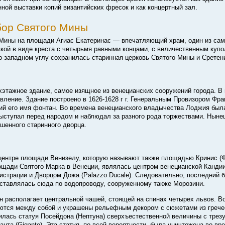
ной выставки копий византийских фресок и как концертный зал.
ор Святого Мины
Мины на площади Агиас Екатеринас — впечатляющий храм, один из са
вкой в виде креста с четырьмя равными концами, с величественным куп
о-западном
углу сохранилась старинная церковь Святого Мины и Сретен
этажное здание, самое изящное из венецианских сооружений города. В
авление. Здание построено
в 1626-1628 г г.
Генеральным Провизором Фран
ий его имя фонтан. Во времена венецианского владычества Лоджия был
 выступал перед народом и наблюдал за разного рода торжествами. Нын
шенного старинного дворца.
центре площади Венизелу, которую называют также площадью Кринис (Ф
щади Святого Марка в Венеции, являлась центром венецианской Кандии
страции и Дворцом Дожа (Palazzo Ducale). Следовательно, последний 
ставлялась сюда по водопроводу, сооруженному также Морозини.
 располагает центральной чашей, стоящей на спинах четырех львов. В
ются между собой и украшены рельефным декором с сюжетами из грече
илась статуя Посейдона (Нептуна) сверхъестественной величины с трезу
нта (Gigante). Эта статуя, по всей вероятности, была уничтожена во вр