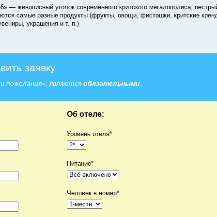
66» — живописный уголок современного критского мегалополиса, пестры
аются самые разные продукты (фрукты, овощи, фисташки, критские кренд
увениры, украшения и т. п.)
вить заявку
ши пожелания», являются
обязательными
.
Об отеле:
Уровень отеля
*
Питание
*
Человек в номер
*