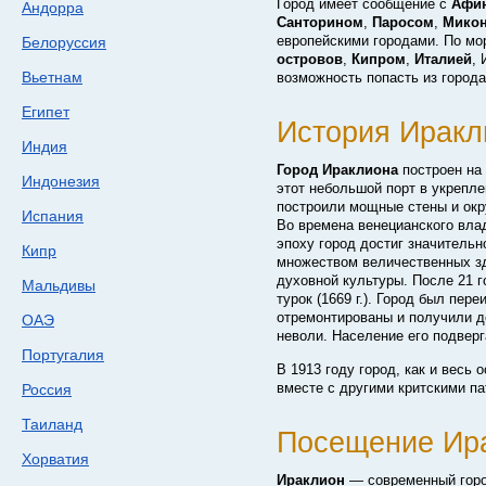
Город имеет сообщение с
Афи
Андорра
Санторином
,
Паросом
,
Мико
европейскими городами. По м
Белоруссия
островов
,
Кипром
,
Италией
,
Вьетнам
возможность попасть из города
Египет
История Иракл
Индия
Город Ираклиона
построен на 
Индонезия
этот небольшой порт в укрепл
построили мощные стены и окр
Испания
Во времена венецианского влад
эпоху город достиг значительн
Кипр
множеством величественных зд
духовной культуры. После 21 г
Мальдивы
турок (1669 г.). Город был пе
отремонтированы и получили д
ОАЭ
неволи. Население его подверга
Португалия
В 1913 году город, как и весь 
вместе с другими критскими п
Россия
Таиланд
Посещение Ир
Хорватия
Ираклион
— современный город