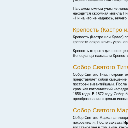
На самом южном участке линии
находится скромная могила Ни
«Ни на что не надеюсь, ничего
Крепость (Кастро и
Крепость (Кастро или Кулес) п
крепости сохранились украшав
Крепость открыта для посещени
Венецианцы называли Крепость 
Собор Святого Тит
Собор Святого Тита, покровите
представляет собой смешение 
построен византийцами. После
храм как католический кафедр
1856 года. В 1872 году Собор
преобразования с целью исполь
Собор Святого Ма
Собор Святого Марка на площа
покровителя. После захвата
Ир
восстановлен в том виде, како