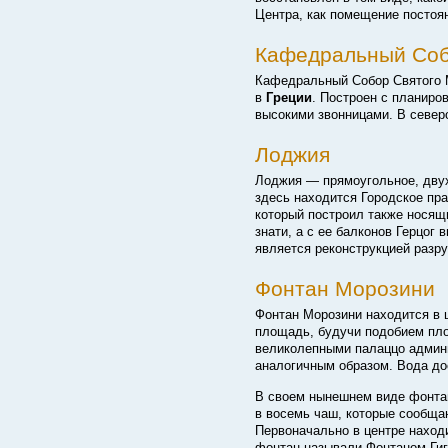
Центра, как помещение постоян
Кафедральный Соб
Кафедральный Собор Святого 
в
Греции
. Построен с планиро
высокими звонницами.
В север
Лоджия
Лоджия — прямоугольное, двух
здесь находится Городское пр
который построил также носящ
знати, а с ее балконов Герцог
является реконструкцией разру
Фонтан Морозини
Фонтан Морозини находится в 
площадь, будучи подобием пло
великолепными палаццо админи
аналогичным образом. Вода до
В своем нынешнем виде фонтан
в восемь чаш, которые сообща
Первоначально в центре наход
фонтан называли Фонтаном Гига