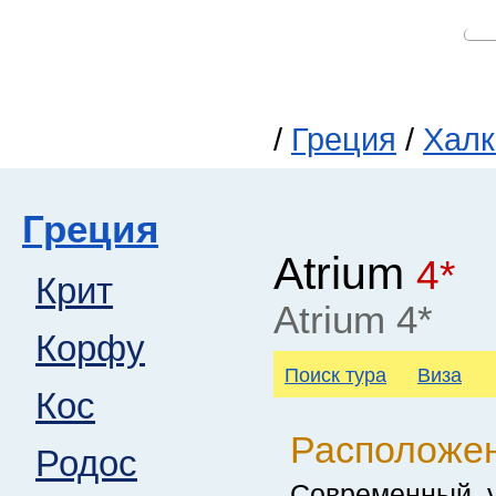
/
Греция
/
Халк
Греция
Atrium
4*
Крит
Atrium 4*
Корфу
Поиск тура
Виза
Кос
Расположе
Родос
Современный, 