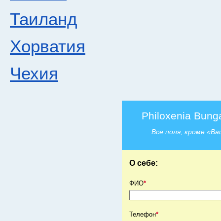
Таиланд
Хорватия
Чехия
Philoxenia Bung
Все поля, кроме «В
О себе:
ФИО
*
Телефон
*