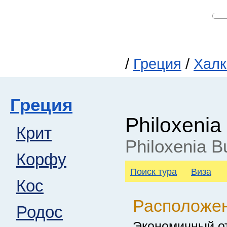
/
Греция
/
Халк
Греция
Philoxeni
Крит
Philoxenia B
Корфу
Поиск тура
Виза
Кос
Расположе
Родос
Экономичный о