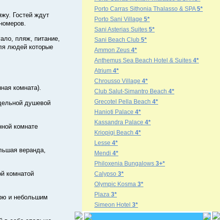
Porto Carras Sithonia Thalasso & SPA
5*
яжу. Гостей ждут
Porto Sani Village
5*
номеров.
Sani Asterias Suites
5*
гало, пляж, питание,
Sani Beach Club
5*
для людей которые
Ammon Zeus
4*
Anthemus Sea Beach Hotel & Suites
4*
Atrium
4*
Chrousso Village
4*
нная комната).
Club Salut-Simantro Beach
4*
Grecotel Pella Beach
4*
тдельной душевой
Hanioti Palace
4*
Kassandra Palace
4*
нной комнате
Kriopigi Beach
4*
Lesse
4*
ольшая веранда,
Mendi
4*
Philoxenia Bungalows
3+*
ой комнатой
Calypso
3*
Olympic Kosma
3*
Plaza
3*
орю и небольшим
Simeon Hotel
3*