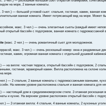
кс. 3 чел.) — роскошный большой сьют открытой планировки, сочетающи
видом на море, 2 ванные комнаты.
с. 3 чел.) — большой угловой сьют: спальня, гостиная, камин, ванная ко
олнительная ванная комната. Имеет потрясающий вид на море. Может б
бассейном, макс. 3 чел.) — очень элегантные сьюты (каждый имеет непов
тный открытый бассейн с подогревом, ванная комната с гидромассажной 
ite
(макс. 2 чел.) — очень романтичный сьют для молодоженов.
террасой, макс. 3 чел.) — очень роскошный номер: окна и раздвижные дв
гостиная, камин, огромная ванная комната с отдельной душевой кабинко
л.) — на вилле: частная терраса, открытый бассейн с подогревом, 2 спал
нными, гостиная, мраморный камин. Вилла расположена на склоне хол
на море.
7 чел.) — 2 спальни, 2 ванные комнаты с гидромассажными ванными, кухо
ссейн. На нижнем уровне расположена спальня и ванная комната для ня
ел.) — настоящий дом в средиземноморском стиле.
2-этажная
роскошная в
мнаты и кухню. На верхнем уровне расположен открытый бассейн с подог
чел.) —
2-этажная
вилла: 4 спальни, 4 ванные комнаты, 2 кухонных уголк