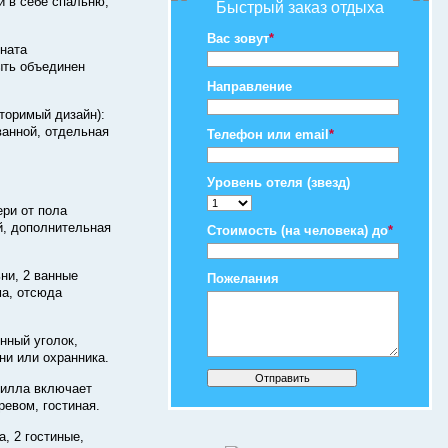
й в себе спальню,
Быстрый заказ отдыха
Вас зовут
*
мната
ыть объединен
Направление
торимый дизайн):
ванной, отдельная
Телефон или email
*
Уровень отеля (звезд)
ери от пола
й, дополнительная
Стоимость (на человека) до
*
ьни, 2 ванные
Пожелания
ма, отсюда
нный уголок,
ни или охранника.
илла включает
ревом, гостиная.
а, 2 гостиные,