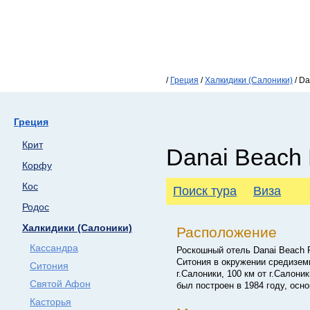
/
Греция
/
Халкидики (Салоники)
/ Da
Греция
Крит
Danai Beach 
Корфу
Кос
Поиск тура
Виза
Родос
Халкидики (Салоники)
Расположение
Кассандра
Роскошный отель Danai Beach R
Ситония в окружении средизем
Ситония
г.Салоники, 100 км от г.Салони
Святой Афон
был построен в 1984 году, осн
Касторья