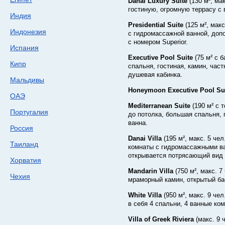
Danai Luxury Suite
(130 м², ма
гостиную, огромную террасу с 
Индия
Presidential Suite
(125 м², мак
Индонезия
с гидромассажной ванной, доп
с номером Superior.
Испания
Executive Pool Suite
(75 м² с 
Кипр
спальня, гостиная, камин, час
душевая кабинка.
Мальдивы
Honeymoon Executive Pool Su
ОАЭ
Mediterranean Suite
(190 м² с 
Португалия
до потолка, большая спальня, 
ванна.
Россия
Danai Villa
(195 м², макс. 5 че
Таиланд
комнаты с гидромассажными ва
открывается потрясающий вид 
Хорватия
Mandarin Villa
(750 м², макс. 
Чехия
мраморный камин, открытый ба
White Villa
(950 м², макс. 9 ч
в себя 4 спальни, 4 ванные ко
Villa of Greek Riviera
(макс. 9 