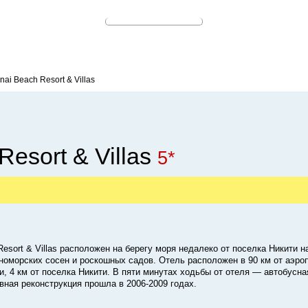
nai Beach Resort & Villas
Resort & Villas
5*
esort & Villas расположен на берегу моря недалеко от поселка Никити н
номорских сосен и роскошных садов. Отель расположен в 90 км от аэро
ки, 4 км от поселка Никити. В пяти минутах ходьбы от отеля — автобусн
овная реконструкция прошла в 2006-2009 годах.