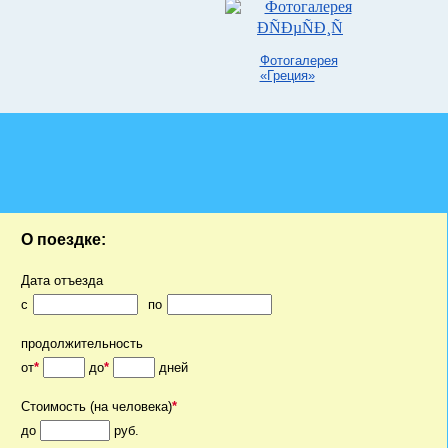
Фотогалерея
«Греция»
О поездке:
Дата отъезда
c
по
продолжительность
от
*
до
*
дней
Стоимость (на человека)
*
до
руб.