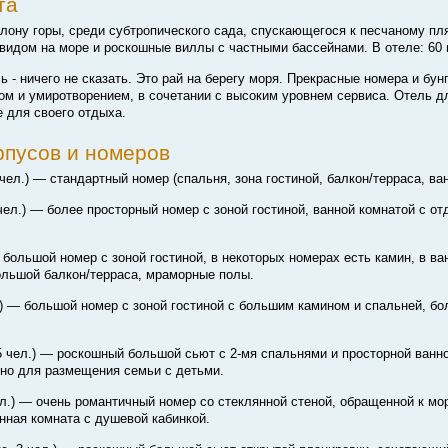
та
лону горы, среди субтропического сада, спускающегося к песчаному пл
видом на море и роскошные виллы с частными бассейнами. В отеле: 60 
ь - ничего не сказать. Это рай на берегу моря. Прекрасные номера и бун
ом и умиротворением, в сочетании с высоким уровнем сервиса. Отель 
 для своего отдыха.
рпусов и номеров
 чел.) — стандартный номер (спальня, зона гостиной, балкон/терраса, ва
чел.) — более просторный номер с зоной гостиной, ванной комнатой с о
 большой номер с зоной гостиной, в некоторых номерах есть камин, в ва
ольшой балкон/терраса, мраморные полы.
л.) — большой номер с зоной гостиной с большим камином и спальней, б
 5 чел.) — роскошный большой сьют с
2-мя
спальнями и просторной ванн
но для размещения семьи с детьми.
ел.) — очень романтичный номер со стеклянной стеной, обращенной к м
анная комната с душевой кабинкой.