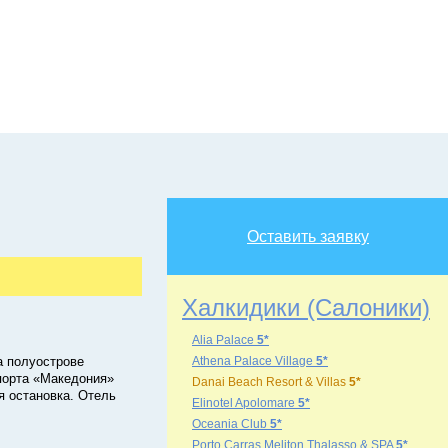
Оставить заявку
Халкидики (Салоники)
Alia Palace
5*
а полуострове
Athena Palace Village
5*
порта «Македония»
Danai Beach Resort & Villas
5*
ая остановка. Отель
Elinotel Apolomare
5*
Oceania Club
5*
Porto Carras Meliton Thalasso & SPA
5*