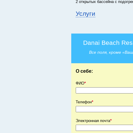
2 открытых бассейна с подогре
Услуги
Danai Beach Reso
Все поля, кроме «Ва
О себе:
ФИО
*
Телефон
*
Электронная почта
*