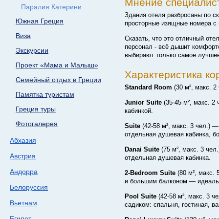
Мнение специалис
Паралия Катерини
Здания отеля разбросаны по ск
Южная Греция
просторные изящные номера с 
Виза
Сказать, что это отличный отел
персонал - всё дышит комфорт
Экскурсии
выбирают только самое лучшее
Проект «Мама и Малыш»
Характеристика ко
Семейный отдых в Греции
Standard Room
(30 м², макс. 2
Памятка туристам
Junior Suite
(35-45 м²,
макс. 2 
Греция туры
кабинкой.
Фотогалерея
Suite
(42-58 м²,
макс. 3 чел.) —
отдельная душевая кабинка, б
Абхазия
Danai Suite
(75 м², макс. 3 че
Австрия
отдельная душевая кабинка.
Андорра
2-Bedroom
Suite
(80 м², макс.
и большим балконом — идеаль
Белоруссия
Pool Suite
(42-58 м²,
макс. 3 ч
Вьетнам
садиком: спальня, гостиная, в
Египет