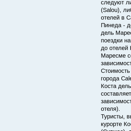
следуют ли
(Salou), л
отелей в 
Пинеда - д
дель Маре
поездки на
до отелей 
Маресме с
зависимост
Стоимость 
города Cal
Коста дел
составляет
зависимост
отеля).
Туристы, 
курорте Ко