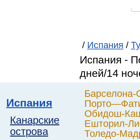
/
Испания
/
Т
Испания - П
дней/14 ноч
Барселона-
Испания
Порто—Фати
Обидош-Ка
Канарские
Ешторил-Ли
острова
Толедо-Мад