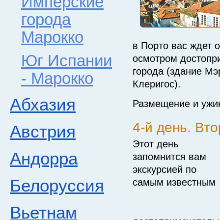
Имперские
города
Марокко
в Порто вас ждет 
Юг Испании
осмотром достопр
города (здание Мэ
- Марокко
Клеригос).
Абхазия
Размещение и ужин
4-й день. Вт
Австрия
Этот день
Андорра
запомнится вам
экскурсией по
Белоруссия
самым известным
Вьетнам