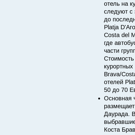
отель на ку
следуют с 
до послед
Platja D'A
Costa del 
где автобу
части груп
Стоимость 
курортных 
Brava/Cost
отелей Pla
50 до 70 Е
Основная 
размещаетс
Даурада. В
выбравшие
Коста Бра