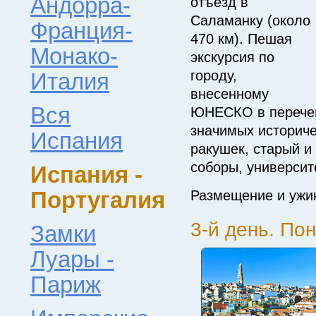
Андорра-
отъезд в
Саламанку (около
Франция-
470 км). Пешая
Монако-
экскурсия по
городу,
Италия
внесенному
Вся
ЮНЕСКО в перече
значимых историче
Испания
ракушек, старый 
соборы, университ
Испания -
Португалия
Размещение и ужи
3-й день. По
Замки
Луары -
Париж