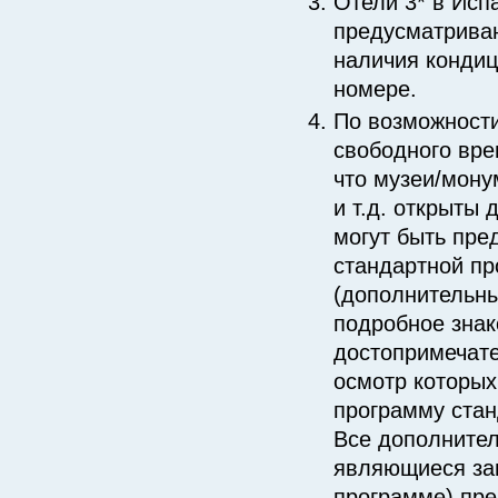
Отели 3* в Исп
предусматрива
наличия кондиц
номере.
По возможности
свободного вре
что музеи/мон
и т.д. открыты
могут быть пре
стандартной пр
(дополнительны
подробное знак
достопримечат
осмотр которых
программу стан
Все дополнител
являющиеся за
программе) пре