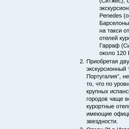
(Ситжес), 
экскурсион
Penedes (о
Барселоны
на такси о
отелей кур
Гарраф (С
около 120 
Приобретая дв
экскурсионный 
Португалия", н
то, что по уро
крупных испанс
городов чаще в
курортные отел
имеющие офици
звездности.