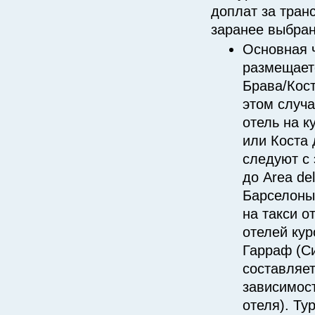
доплат за тран
заранее выбран
Основная 
размещаетс
Брава/Кос
этом случ
отель на к
или Коста 
следуют с 
до Area de
Барселоны
на такси от
отелей кур
Гарраф (С
составляет
зависимост
отеля). Ту