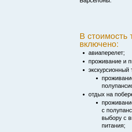
Барселоны.
В стоимость 
включено:
авиаперелет;
проживание и п
экскурсионный т
проживание
полупанси
отдых на побер
проживание
с полупанс
выбору с 
питания;