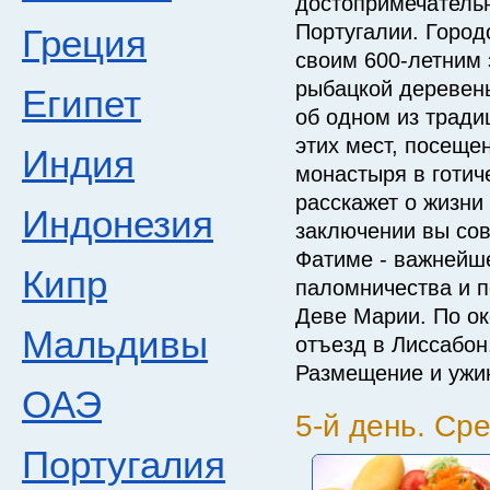
достопримечатель
Португалии. Горо
Греция
своим 600-летним 
рыбацкой деревень
Египет
об одном из трад
этих мест, посеще
Индия
монастыря в готиче
расскажет о жизни
Индонезия
заключении вы сов
Фатиме - важнейш
Кипр
паломничества и п
Деве Марии. По ок
Мальдивы
отъезд в Лиссабон
Размещение и ужин
ОАЭ
5-й день. Ср
Португалия