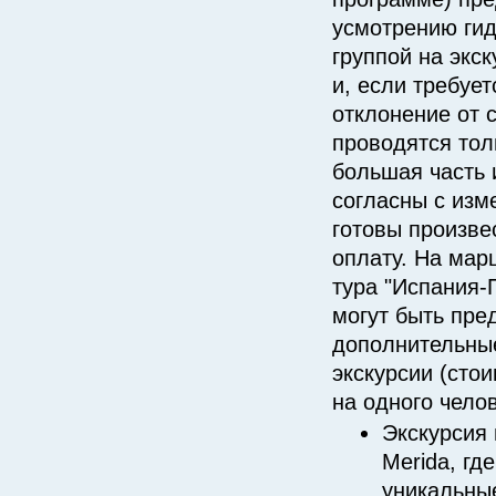
усмотрению гид
группой на экс
и, если требуе
отклонение от 
проводятся толь
большая часть 
согласны с изм
готовы произве
оплату. На мар
тура "Испания-
могут быть пр
дополнительны
экскурсии (сто
на одного челов
Экскурсия 
Merida, гд
уникальны