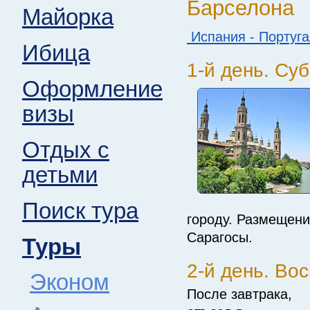
Барселона
Майорка
Испания - Португ
Ибица
1-й день. Су
Оформление
визы
Отдых с
детьми
Поиск тура
городу. Размещени
Сарагосы.
Туры
2-й день. Во
Эконом
После завтрака,