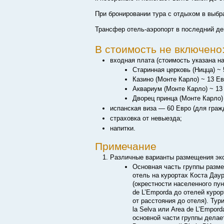
При бронировании тура с отдыхом в выбр
Трансфер отель-аэропорт в последний де
В стоимость не включено
входная плата (стоимость указана на
Старинная церковь (Ницца) ~ 
Казино (Монте Карло) ~ 13 Ев
Аквариум (Монте Карло) ~ 13
Дворец принца (Монте Карло)
испанская виза — 60 Евро (для граж
страховка от невыезда;
напитки.
Примечание
Различные варианты размещения экс
Основная часть группы разме
отель на курортах Коста Даур
(окрестности населенного пун
de L’Emporda до отелей куро
от расстояния до отеля). Тур
la Selva или Area de L’Empord
основной части группы делае