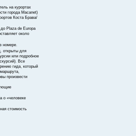
тель на курортах
ости города Macanet)
урортов Коста Брава/
до Plaza de Europa
оставляет около
в номере.
д. открыты для
урсии или подробное
скурсий). Все
рению гида, который
 маршрута,
овы произвести
дующие
да о «человеке
ьная стоимость