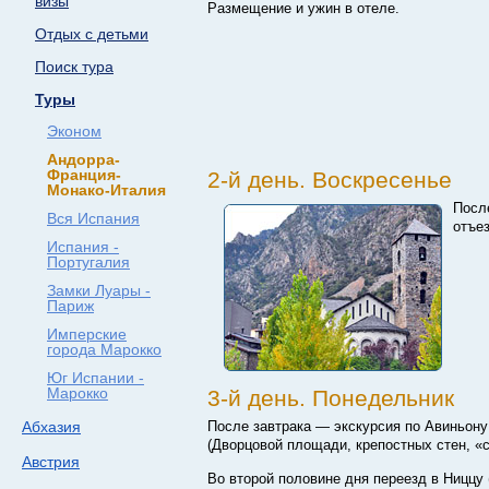
визы
Размещение и ужин в отеле.
Отдых с детьми
Поиск тура
Туры
Эконом
Андорра-
Франция-
2-й день. Воскресенье
Монако-Италия
Посл
Вся Испания
отъез
Испания -
Португалия
Замки Луары -
Париж
Имперские
города Марокко
Юг Испании -
Марокко
3-й день. Понедельник
Абхазия
После завтрака — экскурсия по Авиньон
(Дворцовой площади, крепостных стен, «с
Австрия
Во второй половине дня переезд в Ниццу 