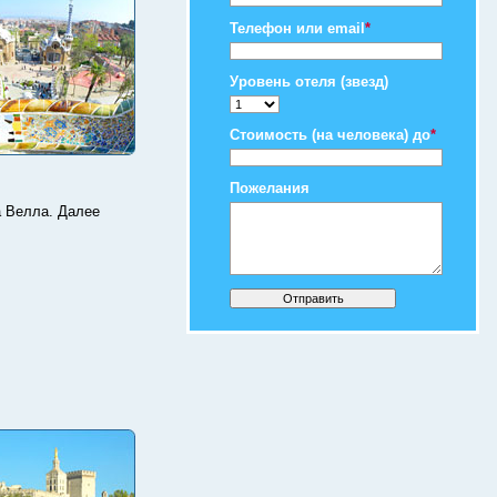
Телефон или email
*
Уровень отеля (звезд)
Стоимость (на человека) до
*
Пожелания
а Велла. Далее