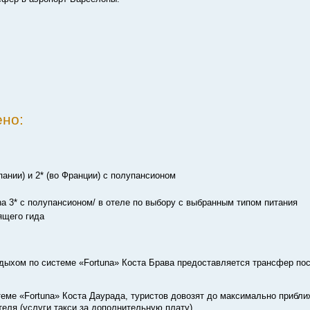
ено:
пании) и 2* (во Франции) с полупансионом
na 3* с полупансионом/ в отеле по выбору с выбранным типом питания
ящего гида
дыхом по системе «Fortuna» Коста Брава предоставляется трансфер по
теме «Fortuna» Коста Даурада, туристов довозят до максимально прибли
теля (услуги такси за дополнительную плату).