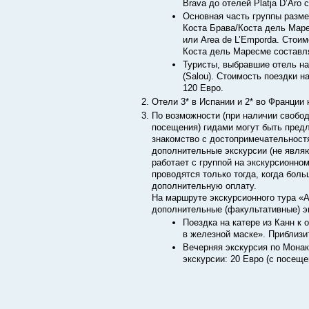
Brava до отелей Platja D’Aro 
Основная часть группы разме
Коста Брава/Коста дель Марес
или Area de L’Emporda. Стоим
Коста дель Маресме составляе
Туристы, выбравшие отель на
(Salou). Стоимость поездки н
120 Евро.
Отели 3* в Испании и 2* во Франции
По возможности (при наличии свобод
посещения) гидами могут быть пред
знакомство с достопримечательност
дополнительные экскурсии (не явля
работает с группой на экскурсионно
проводятся только тогда, когда бол
дополнительную оплату.
На маршруте экскурсионного тура 
дополнительные (факультативные) эк
Поездка на катере из Канн к 
в железной маске». Приблизи
Вечерняя экскурсия по Монак
экскурсии: 20 Евро (с посеще