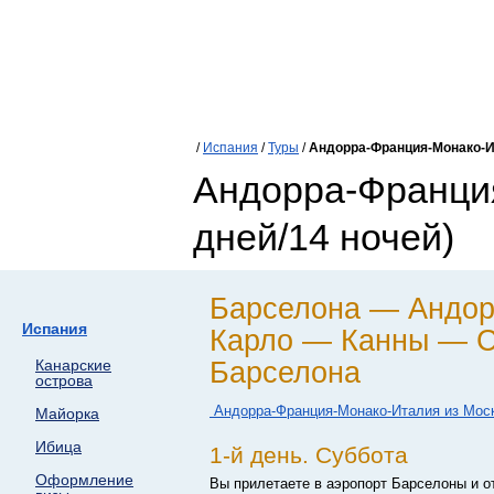
/
Испания
/
Туры
/
Андорра-Франция-Монако-
Андорра-Франция
дней/14 ночей)
Барселона — Андо
Испания
Карло — Канны — 
Барселона
Канарские
острова
Андорра-Франция-Монако-Италия из Мос
Майорка
Ибица
1-й день. Суббота
Оформление
Вы прилетаете в аэропорт Барселоны и от