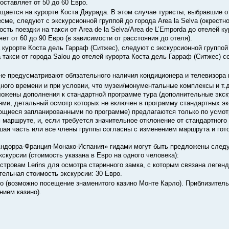
составляет от 50 до 60 Евро.
щается на курорте Коста Даурада. В этом случае туристы, выбравшие о
ме, следуют с экскурсионной группой до города Area la Selva (окрестн
ость поездки на такси от Area de la Selva/Area de L’Emporda до отелей к
т от 60 до 90 Евро (в зависимости от расстояния до отеля).
 курорте Коста дель Гарраф (Ситжес), следуют с экскурсионной группой 
а такси от города Salou до отелей курорта Коста дель Гарраф (Ситжес) с
 не предусматривают обязательного наличия кондиционера и телевизора 
ного времени и при условии, что музеи/монументальные комплексы и т.
ложены дополнения к стандартной программе тура (дополнительные экск
ями, детальный осмотр которых не включен в программу стандартных эк
ющиеся запланированными по программе) предлагаются только по усмот
м маршруте, и, если требуется значительное отклонение от стандартного
ьшая часть или все члены группы согласны с изменением маршрута и гот
«Андорра-Франция-Монако-Испания» гидами могут быть предложены сле
скурсии (стоимость указана в Евро на одного человека):
островам Lerins для осмотра старинного замка, с которым связана леген
тельная стоимость экскурсии: 30 Евро.
о (возможно посещение знаменитого казино Монте Карло). Приблизител
нием казино).