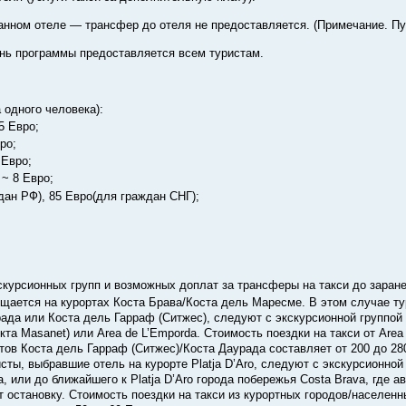
анном отеле — трансфер до отеля не предоставляется. (Примечание. Пу
нь программы предоставляется всем туристам.
:
 одного человека):
5 Евро;
ро;
 Евро;
 ~ 8 Евро;
дан РФ), 85 Евро(для граждан СНГ);
курсионных групп и возможных доплат за трансферы на такси до заран
щается на курортах Коста Брава/Коста дель Маресме. В этом случае т
ада или Коста дель Гарраф (Ситжес), следуют с экскурсионной группой д
кта Masanet) или Area de L’Emporda. Стоимость поездки на такси от Area 
ртов Коста дель Гарраф (Ситжес)/Коста Даурада составляет от 200 до 28
исты, выбравшие отель на курорте Platja D’Aro, следуют с экскурсионной
a, или до ближайшего к Platja D’Aro города побережья Costa Brava, где а
т остановку. Стоимость поездки на такси из курортных городов/населенн