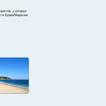
уристов, у которых
оста Брава/Маресме.