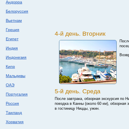
Андорра
Белоруссия
Вьетнам
Греция
4-й день. Вторник
Египет
После
посе
Индия
Возв
Индонезия
Кипр
Мальдивы
ОАЭ
5-й день. Среда
Португалия
После завтрака, обзорная экскурсия по Н
Россия
поездка в Канны (около 60 км), обзорная
в гостиницу Ниццы, ужин.
Таиланд
Хорватия