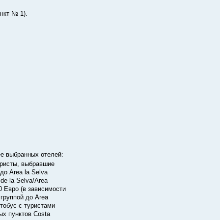
нкт № 1).
ее выбранных отелей:
уристы, выбравшие
о Area la Selva
de la Selva/Area
0 Евро (в зависимости
 группой до Area
втобус с туристами
ых пунктов Costa