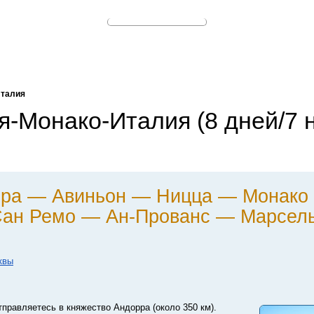
Италия
-Монако-Италия (8 дней/7 н
рра — Авиньон — Ницца — Монако
Сан Ремо — Ан-Прованс — Марсел
квы
правляетесь в княжество Андорра (около 350 км).