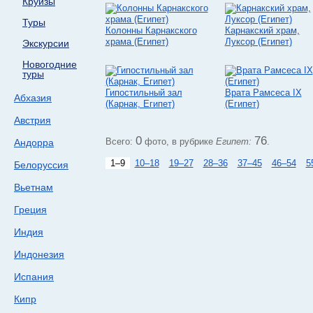
Круизы
Туры
Колонны Карнакского
Карнакский храм,
храма (Египет)
Луксор (Египет)
Экскурсии
Новогодние
туры
Гипостильный зал
Врата Рамсеса IX
Абхазия
(Карнак, Египет)
(Египет)
Австрия
0
76
Всего:
фото, в рубрике
Египет:
.
Андорра
1–9
10–18
19–27
28–36
37–45
46–54
5
Белоруссия
Вьетнам
Греция
Индия
Индонезия
Испания
Кипр