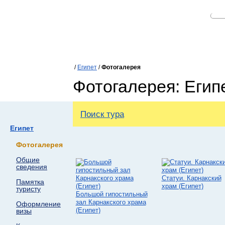
/
Египет
/
Фотогалерея
Фотогалерея: Егип
Поиск тура
Египет
Фотогалерея
Общие
сведения
Статуи. Карнакский
Памятка
храм (Египет)
туристу
Большой гипостильный
зал Карнакского храма
Оформление
(Египет)
визы