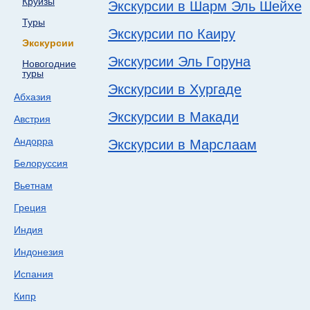
Круизы
Экскурсии в Шарм Эль Шейхе
Туры
Экскурсии по Каиру
Экскурсии
Экскурсии Эль Горуна
Новогодние
туры
Экскурсии в Хургаде
Абхазия
Экскурсии в Макади
Австрия
Андорра
Экскурсии в Марслаам
Белоруссия
Вьетнам
Греция
Индия
Индонезия
Испания
Кипр