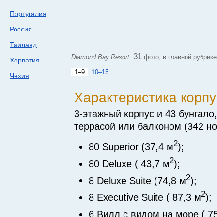
Португалия
Россия
Таиланд
31
Diamond Bay Resort
:
фото, в главной рубрик
Хорватия
1–9
10–15
Чехия
Характеристика корпу
3-этажный
корпус и 43 бунгало
террасой или балконом (342 но
2
80 Superior (37,4 м
);
2
80 Deluxe ( 43,7 м
);
2
8 Deluxe Suite (74,8 м
);
2
8 Executive Suite ( 87,3 м
);
6 Вилл с видом на море ( 7