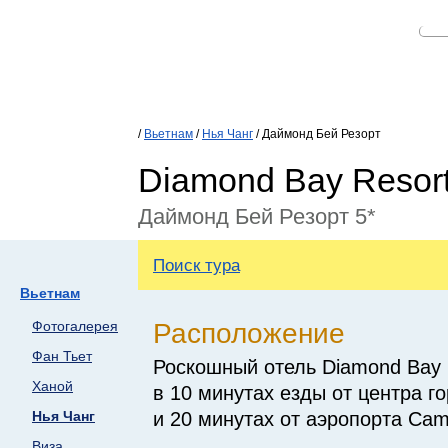
/
Вьетнам
/
Нья Чанг
/ Даймонд Бей Резорт
Diamond Bay Resor
Даймонд Бей Резорт 5*
Поиск тура
Вьетнам
Расположение
Фотогалерея
Фан Тьет
Роскошный отель Diamond Bay 
Ханой
в 10 минутах езды от центра г
и 20 минутах от аэропорта Cam
Нья Чанг
Виза