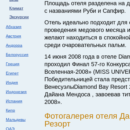
Площадь отеля разделена на д
Климат
с названиями Руби и Сапфир.
Экскурсии
Отель идеально подходит для 
Абхазия
проведения медового месяца и
Австрия
желают находиться в спокойно
среди очаровательных пальм.
Андорра
Белоруссия
14 июня 2008 года в отеле Dia
проходил Финал
57-го
Конкурс
Греция
Вселенная-2008» (MISS UNIVE
Египет
Победительницей стала предс
Индия
ВенесуэлыDiamond Bay Resort
Индонезия
Дайана Мендоса , завоевав ти
Испания
2008».
Кипр
Фотогалерея отеля Д
Мальдивы
Резорт
ОАЭ