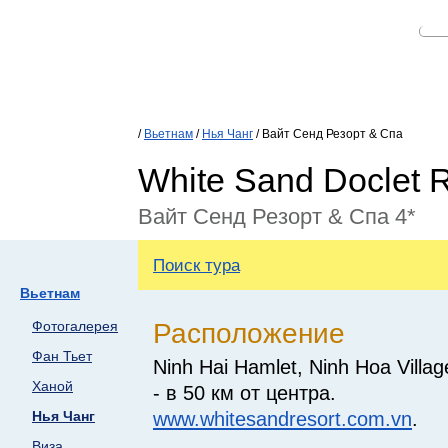
/
Вьетнам
/
Нья Чанг
/ Вайт Сенд Резорт & Спа
White Sand Doclet 
Вайт Сенд Резорт & Спа 4*
Поиск тура
Вьетнам
Расположение
Фотогалерея
Фан Тьет
Ninh Hai Hamlet, Ninh Hoa Villa
Ханой
- в 50 км от центра.
www.whitesandresort.com.vn
.
Нья Чанг
Виза