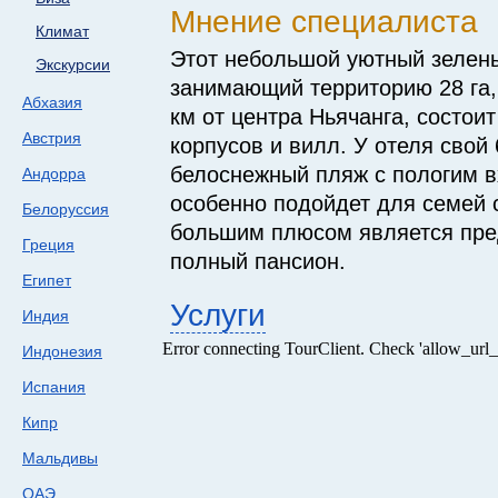
Мнение специалиста
Климат
Этот небольшой уютный зелены
Экскурсии
занимающий территорию 28 га,
Абхазия
км от центра Ньячанга, состои
Австрия
корпусов и вилл. У отеля свой
белоснежный пляж с пологим в
Андорра
особенно подойдет для семей 
Белоруссия
большим плюсом является пре
Греция
полный пансион.
Египет
Услуги
Индия
Индонезия
Испания
Кипр
Мальдивы
ОАЭ