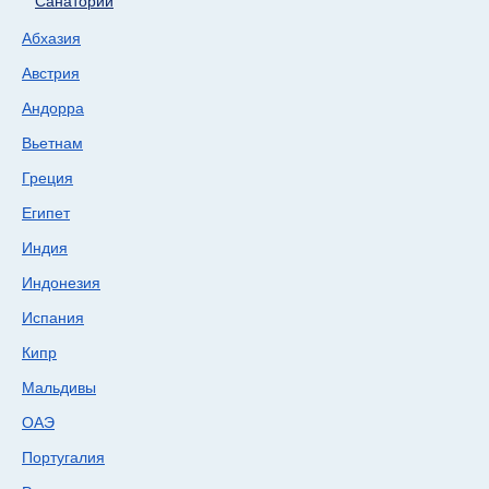
Санатории
Абхазия
Австрия
Андорра
Вьетнам
Греция
Египет
Индия
Индонезия
Испания
Кипр
Мальдивы
ОАЭ
Португалия