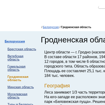
/
Белоруссия
/
Гродненская область
Гродненская обл
Белоруссия
Брестская область
Центр области — г. Гродно (населе
Витебская
В составе области 17 районов, 19
область
12 городов, в том числе 6 областн
городского типа. Область образов
Гомельская
область
Площадь ее составляет 25,1 тыс. к
184 тыс. человек.
Гродненская
область
География
Минская область
Леса занимают 1/3 часть территор
Могилевская
На юго-западе ее расположен зн
область
парк «Беловежская пуща». Реше
Туры в Беларусь