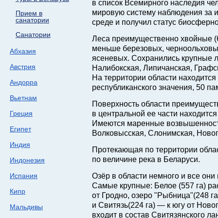
в список Всемирного наследия че
мировую систему наблюдения за 
Прием в
санатории
среде и получил статус биосферно
Санатории
Леса преимущественно хвойные (6
меньше березовых, черноольховых
Абхазия
ясеневых. Сохранились крупные 
Австрия
Налибокская, Липичанская, Графс
На территории области находится
Андорра
республиканского значения, 50 п
Вьетнам
Поверхность области преимущест
Греция
в центральной ее части находится
Имеются маренные возвышенност
Египет
Волковысская, Слонимская, Новог
Индия
Протекающая по территории обла
по величине река в Беларуси.
Индонезия
Испания
Озёр в области немного и все они
Самые крупные: Белое (557 га) ра
Кипр
от Гродно, озеро "Рыбница"(248 г
и Свитязь(224 га) — к югу от Ново
Мальдивы
входит в состав Свитязянского ла