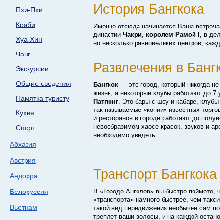
История Бангкока
Пхи-Пхи
Краби
Именно отсюда начинается Ваша встреч
династии
Чакри
,
королем Рамой I
, в де
Хуа-Хин
но несколько равновеликих центров, каж
Чанг
Развлечения в Банг
Экскурсии
Общие сведения
Бангкок
— это город, который никогда не 
жизнь, а некоторые клубы работают до 7
Памятка туристу
Патпонг
. Это бары с шоу и кабаре, клубы
так называемые «копии» известных торго
Кухня
и ресторанов в городе работают до полун
невообразимом хаосе красок, звуков и ар
Спорт
необходимо увидеть.
Абхазия
Австрия
Транспорт Бангкока
Андорра
Белоруссия
В «Городе Ангелов» вы быстро поймете, 
«транспорта» намного быстрее, чем такси
Вьетнам
такой вид передвижения необычен сам по
треплет ваши волосы, и на каждой остан