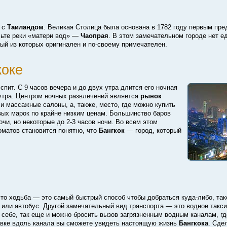
а с
Таиландом
. Великая Столица была основана в 1782 году первым пр
льте реки «матери вод» —
Чаопрая
. В этом замечательном городе нет ед
дый из которых оригинален и
по-своему
примечателен.
коке
спит. С 9 часов вечера и до двух утра длится его ночная
 утра. Центром ночных развлечений является
рынок
 и массажные салоны, а, также, место, где можно купить
вых марок по крайне низким ценам. Большинство баров
очи, но некоторые
до 2-3 часов
ночи. Во всем этом
оматов становится понятно, что
Бангкок
— город, который
что ходьба — это самый быстрый способ чтобы добраться
куда-либо
, та
 или автобус. Другой замечательный вид транспорта — это водное такси
 себе, так еще и можно бросить вызов загрязненным водным каналам, гд
овке вдоль канала вы сможете увидеть настоящую жизнь
Бангкока
. Сде