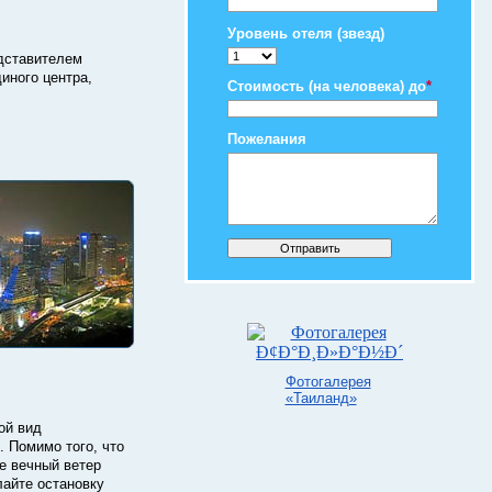
Уровень отеля (звезд)
едставителем
иного центра,
Стоимость (на человека) до
*
Пожелания
Фотогалерея
«Таиланд»
кой вид
. Помимо того, что
е вечный ветер
лайте остановку