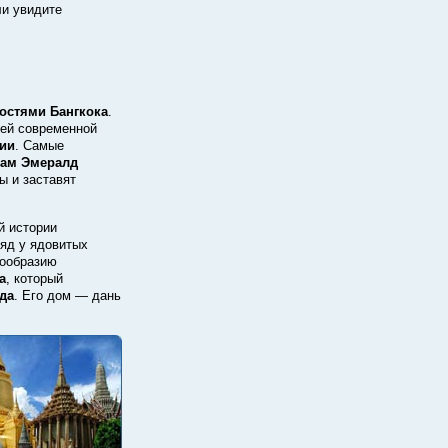
и увидите
остями Бангкока
.
щей современной
ии
. Самые
рам Эмералд
ы и заставят
й истории
 яд у ядовитых
нообразию
а
, который
да
. Его дом — дань