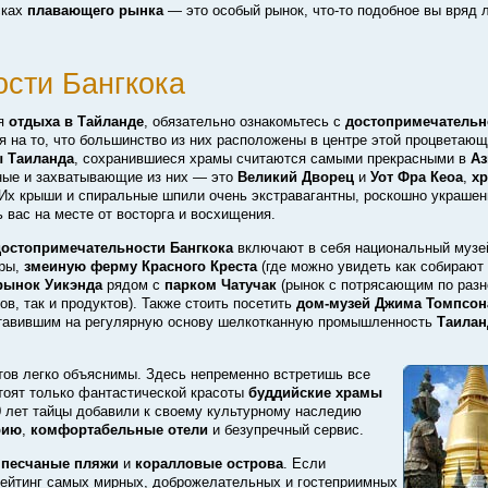
сках
плавающего рынка
— это особый рынок,
что-то
подобное вы вряд л
сти Бангкока
мя
отдыха в Тайланде
, обязательно ознакомьтесь с
достопримечательн
я на то, что большинство из них расположены в центре этой процветаю
 Таиланда
, сохранившиеся храмы считаются самыми прекрасными в
Аз
ные и захватывающие из них — это
Великий Дворец
и
Уот Фра Кеоа
,
х
 Их крыши и спиральные шпили очень экстравагантны, роскошно украшен
 вас на месте от восторга и восхищения.
достопримечательности Бангкока
включают в себя национальный музе
уры,
змеиную ферму Красного Креста
(где можно увидеть как собирают
рынок Уикэнда
рядом с
парком Чатучак
(рынок с потрясающим по раз
в, так и продуктов). Также стоить посетить
дом-музей
Джима Томпсон
ставившим на регулярную основу шелкотканную промышленность
Таилан
тов легко объяснимы. Здесь непременно встретишь все
стоят только фантастической красоты
буддийские храмы
0 лет тайцы добавили к своему культурному наследию
рию
,
комфортабельные отели
и безупречный сервис.
е
песчаные пляжи
и
коралловые острова
. Если
рейтинг самых мирных, доброжелательных и гостеприимных