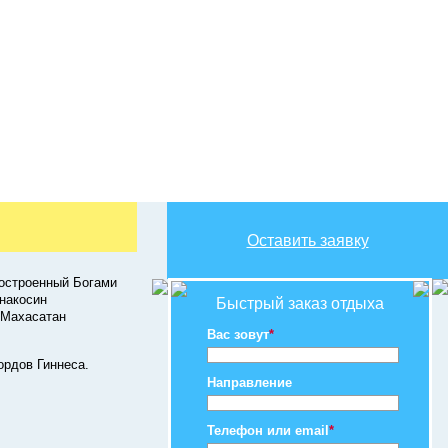
Оставить заявку
Построенный Богами
накосин
Быстрый заказ отдыха
 Махасатан
Вас зовут
*
ордов Гиннеса.
Направление
Телефон или email
*