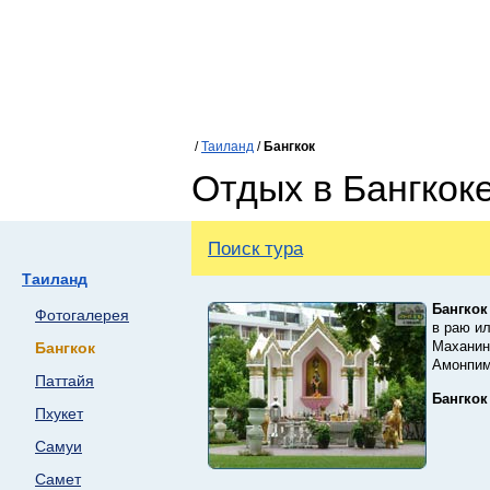
/
Таиланд
/
Бангкок
Отдых в Бангкок
Поиск тура
Таиланд
Бангкок
Фотогалерея
в раю и
Маханин
Бангкок
Амонпим
Паттайя
Бангкок
Пхукет
Самуи
Самет