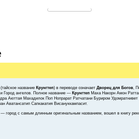
е
(тайское название
Крунгтеп
) в переводе означает
Дворец для Богов
, 
ли Город ангелов. Полное название —
Крунгтеп
Маха Накорн Амон Ратта
дра Аюттая Махадилок Поп Нопрарат Ратчатани Буриром Удомратнивет
ан Аватансатип Сапкакатия Висануккампасит.
— город с самым длинным оригинальным названием, вошел в книгу рек