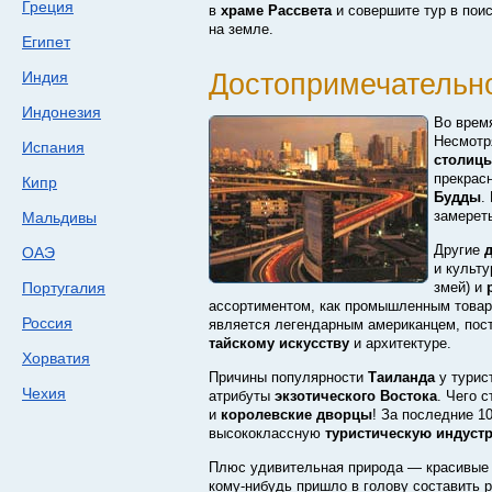
Греция
в
храме Рассвета
и совершите тур в пои
на земле.
Египет
Достопримечательно
Индия
Индонезия
Во вре
Несмотр
Испания
столицы
прекрас
Кипр
Будды
.
замереть
Мальдивы
Другие
ОАЭ
и культ
Португалия
змей) и
ассортиментом, как промышленным товаро
Россия
является легендарным американцем, по
тайскому искусству
и архитектуре.
Хорватия
Причины популярности
Таиланда
у турис
Чехия
атрибуты
экзотического Востока
. Чего 
и
королевские дворцы
! За последние 1
высококлассную
туристическую индуст
Плюс удивительная природа — красивы
кому-нибудь
пришло в голову составить 