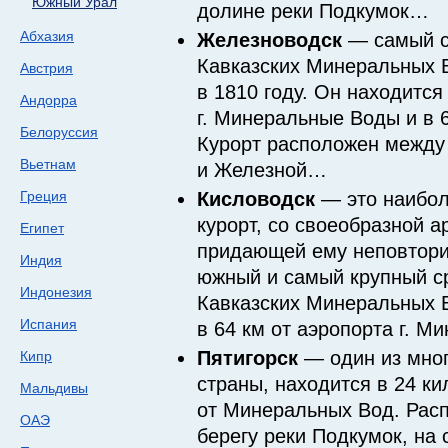
Южный Урал
долине реки Подкумок…
Абхазия
Железноводск
— самый с
Кавказских Минеральных 
Австрия
в 1810 году. Он находится
Андорра
г. Минеральные Воды и в 6
Белоруссия
Курорт расположен между
Вьетнам
и Железной…
Греция
Кисловодск
— это наибо
курорт, со своеобразной а
Египет
придающей ему неповтор
Индия
южный и самый крупный с
Индонезия
Кавказских Минеральных В
Испания
в 64 км от аэропорта г. 
Пятигорск
— один из мно
Кипр
страны, находится в 24 к
Мальдивы
от Минеральных Вод. Рас
ОАЭ
берегу реки Подкумок, на