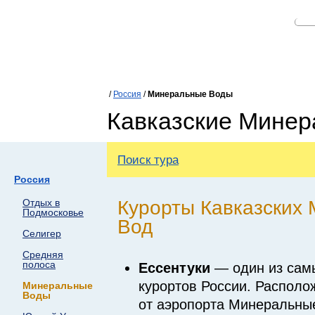
/
Россия
/
Минеральные Воды
Кавказские Мине
Поиск тура
Россия
Курорты Кавказских
Отдых в
Подмосковье
Вод
Селигер
Средняя
полоса
Ессентуки
— один из сам
курортов России. Располо
Минеральные
Воды
от аэропорта Минеральны