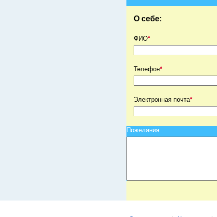
О себе:
ФИО
*
Телефон
*
Электронная почта
*
Пожелания