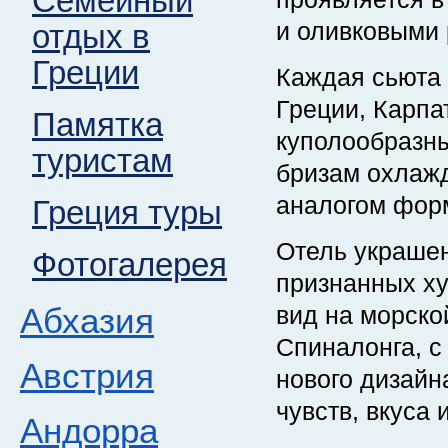
Семейный
и оливковыми 
отдых в
Греции
Каждая сьюта 
Греции, Карпа
Памятка
куполообразны
туристам
бризам охлажд
аналогом фор
Греция туры
Отель украшен
Фотогалерея
признанных ху
Абхазия
вид на морско
Спиналонга, с
Австрия
нового дизайн
чувств, вкуса 
Андорра