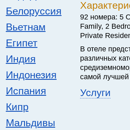
Характери
Белоруссия
92 номера: 5 O
Вьетнам
Family, 2 Βedr
Private Residen
Египет
В отеле предс
Индия
различных ка
средиземномор
Индонезия
самой лучшей
Испания
Услуги
Кипр
Мальдивы