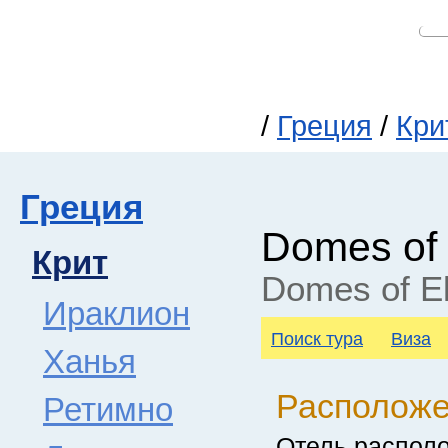
/
Греция
/
Кри
Греция
Domes of 
Крит
Domes of El
Ираклион
Поиск тура
Виза
Ханья
Располож
Ретимно
Отель располо