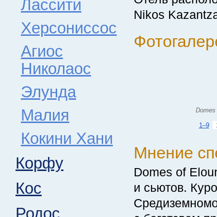
Лассити
Nikos Kazantza
Херсониссос
Фотогалере
Агиос
Николаос
Элунда
Малия
Domes o
1–9
Кокини Хани
Мнение сп
Корфу
Domes of Elou
Кос
и сьютов. Кур
Средиземномо
Родос