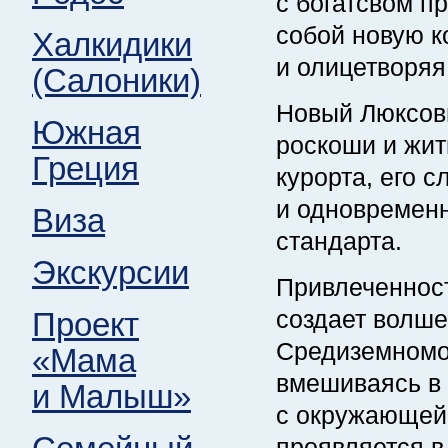
с богатсвом п
собой новую к
Халкидики
и олицетворяя
(Салоники)
Новый Люксовы
Южная
роскоши и жит
Греция
курорта, его 
и одновремен
Виза
стандарта.
Экскурсии
Привлеченност
создает волше
Проект
Средиземномо
«Мама
вмешиваясь в 
и Малыш»
с окружающей 
проявляется в