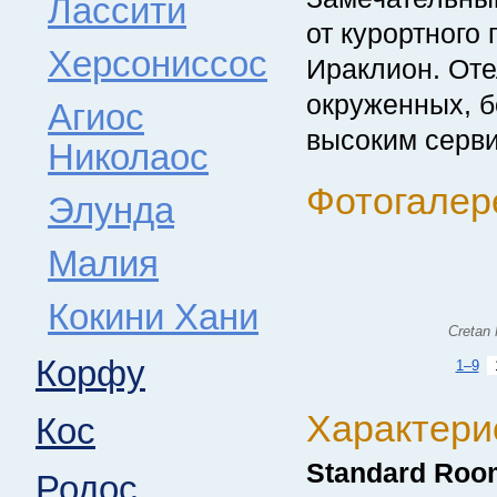
Лассити
от курортного
Херсониссос
Ираклион. Оте
окруженных, б
Агиос
высоким серви
Николаос
Фотогалере
Элунда
Малия
Кокини Хани
Cretan 
Корфу
1–9
Характери
Кос
Standard Roo
Родос