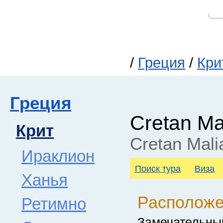
/
Греция
/
Кри
Греция
Cretan Ma
Крит
Cretan Mali
Ираклион
Поиск тура
Виза
Ханья
Располож
Ретимно
Замечательны