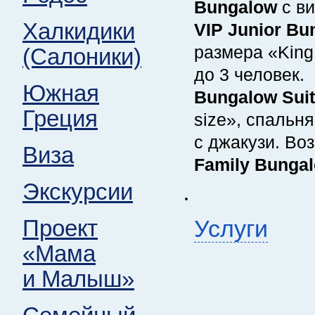
Bungalow
с ви
Халкидики
VIP Junior Bu
размера «King
(Салоники)
до 3 человек.
Южная
Bungalow Sui
Греция
size», спальня
с джакузи. Во
Виза
Family Bunga
Экскурсии
.
Проект
Услуги
«Мама
и Малыш»