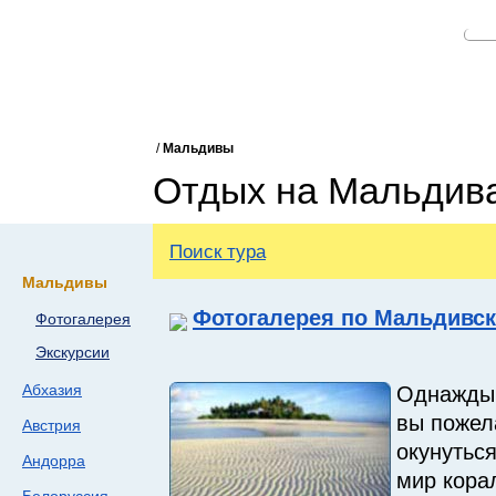
/
Мальдивы
Отдых на Мальдив
Поиск тура
Мальдивы
Фотогалерея по Мальдивс
Фотогалерея
Экскурсии
Абхазия
Однажды 
вы пожел
Австрия
окунуться
Андорра
мир кора