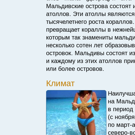
Мальдивские острова состоят 
атоллов. Эти атоллы являются
тысячелетнего роста кораллов.
превращает кораллы в нежней
которым так знамениты мальди
несколько сотен лет образовы
островок. Мальдивы состоят из
и каждому из этих атоллов пр
или более островов.
Климат
Наилучша
на Мальд
в период
(
с ноября
по март-
северо-в