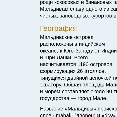
рощи кокосовых и банановых п
Мальдивам славу одного из са
чистых, заповедных курортов в
География
Мальдивские острова
расположены в индийском
океане,
к Юго-Западу
от Индии
и Шри-Ланки.
Всего
насчитывается 1190 островов,
формирующих 26 атоллов,
тянущихся двойной цепочкой 
экватору. Общая площадь Мал
и морем составляет около 90 т
государства — город Мале.
Название «Мальдивы» происхо
слов «mahal» (дворец) и «diva»