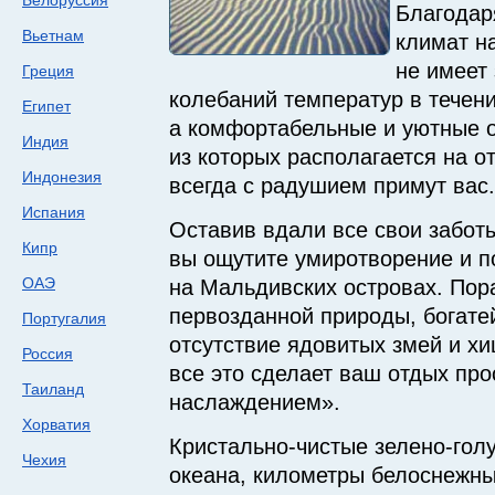
Белоруссия
Благодар
Вьетнам
климат н
не имеет
Греция
колебаний температур в течени
Египет
а комфортабельные и уютные 
Индия
из которых располагается на о
Индонезия
всегда с радушием примут вас.
Испания
Оставив вдали все свои заботы
Кипр
вы ощутите умиротворение и п
ОАЭ
на Мальдивских островах. Пор
первозданной природы, богат
Португалия
отсутствие ядовитых змей и 
Россия
все это сделает ваш отдых про
Таиланд
наслаждением».
Хорватия
Кристально-чистые
зелено-гол
Чехия
океана, километры белоснежны