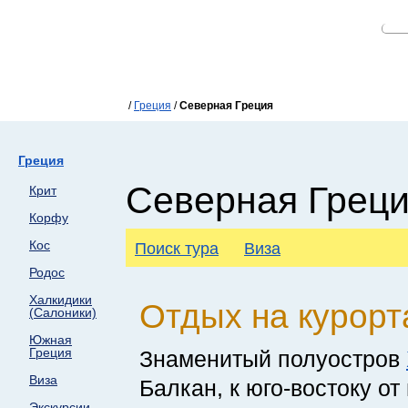
/
Греция
/
Северная Греция
Греция
Северная Грец
Крит
Корфу
Кос
Поиск тура
Виза
Родос
Халкидики
Отдых на курорт
(Салоники)
Южная
Греция
Знаменитый полуостров
Виза
Балкан, к юго-востоку от
Экскурсии