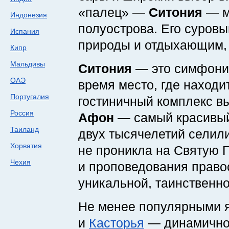
«палец» —
Ситония
— м
Индонезия
полуострова. Его суров
Испания
природы и отдыхающим, 
Кипр
Мальдивы
Ситония
— это симфония
ОАЭ
время место, где наход
Португалия
гостиничный комплекс в
Россия
Афон
— самый красивый.
Таиланд
двух тысячелетий селили
Хорватия
не проникла на Святую Г
Чехия
и проповедования право
уникальной, таинственн
Не менее популярными я
и
Касторья
— динамично 