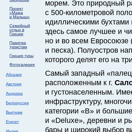
морем. Это природный ра
Проект
с 500-километровой
поло
«Мама
и Малыш»
идиллическими бухтами 
Семейный
здесь самое лучшее и чи
отдых в
Греции
но и во всем Евросоюзе 
Памятка
туристам
и песка). Полуостров на
Греция туры
которого делят его на тр
Фотогалерея
Самый западный «пале
Абхазия
расположенным к г.
Сал
Австрия
и густонаселенным. Име
Андорра
инфраструктуру, многоч
Белоруссия
категории «B» и больши
Вьетнам
и «Deluxe», деревни и р
Египет
бары и широкий выбор ви
Индия