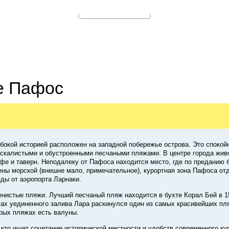
е Пафос
бокой историей расположен на западной побережье острова. Это спокой
 скалистыми и обустроенными песчаными пляжами. В центре города жив
афе и таверн. Неподалеку от Пафоса находится место, где по преданию 
ены морской (внешне мало, примечательное), курортная зона Пафоса отд
зды от аэропорта Ларнаки.
енистые пляжи. Лучший песчаный пляж находится в бухте Корал Бей в 1
егах уединенного залива Лара раскинулся один из самых красивейших пл
орых пляжах есть валуны.
 кто ищет сочетание исторической местности и удобств современного ку