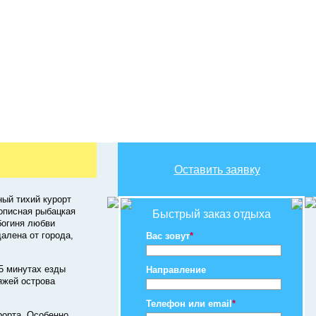
Оставить заявку
ный тихий курорт
описная рыбацкая
Быстрый заказ отдыха
богиня любви
алена от города,
Вас зовут
*
5 минутах езды
Направление
яжей острова
Телефон или email
*
рорта. Особенно