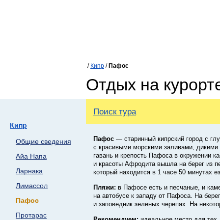
/
Кипр
/
Пафос
Отдых на курорт
Поиск тура
Кипр
Пафос
— старинный кипрский город с глу
Общие сведения
с красивыми морскими заливами, дикими
гавань и крепость Пафоса в окружении к
Айа Напа
и красоты Афродита вышла на берег из п
Ларнака
который находится в 1 часе 50 минутах е
Лимассол
Пляжи:
в Пафосе есть и песчаные, и кам
на автобусе к западу от Пафоса. На бер
Пафос
и заповедник зеленых черепах. На некот
Протарас
Рекомендуем:
идеальное место для тех,