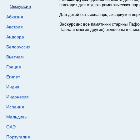
подходит для отдыха романтических пар 
Экскурсии
Для детей есть аквапарк, аквариум и верх
Абхазия
Экскурсии:
все памятники старины Пафос
Австрия
Павла и многие другие) включены в спис
Андорра
Белоруссия
Вьетнам
Греция
Египет
Индия
Индонезия
Испания
Мальдивы
ОАЭ
Португалия