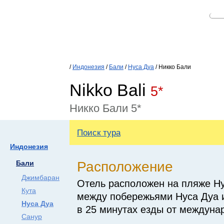
/
Индонезия
/
Бали
/
Нуса Дуа
/ Никко Бали
Nikko Bali
5*
Никко Бали 5*
Поиск тура
Индонезия
Расположение
Бали
Джимбаран
Отель расположен на пляже Ну
Кута
между побережьями Нуса Дуа 
Нуса Дуа
в 25 минутах езды от междуна
Санур