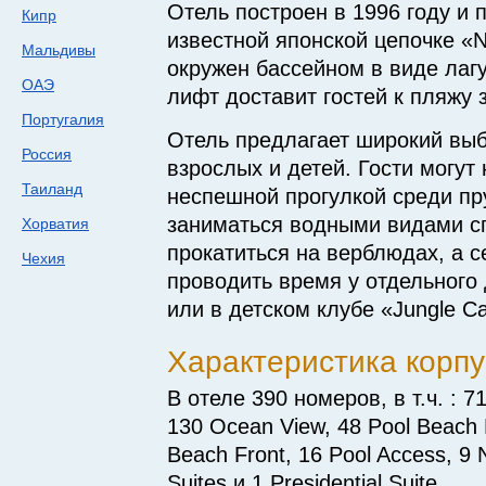
Отель построен в 1996 году и
Кипр
известной японской цепочке «N
Мальдивы
окружен бассейном в виде ла
ОАЭ
лифт доставит гостей к пляжу 
Португалия
Отель предлагает широкий выб
Россия
взрослых и детей. Гости могут
Таиланд
неспешной прогулкой среди пр
заниматься водными видами с
Хорватия
прокатиться на верблюдах, а с
Чехия
проводить время у отдельного 
или в детском клубе «Jungle C
Характеристика корпу
В отеле 390 номеров, в т.ч. : 7
130 Ocean View, 48 Pool Beach 
Beach Front, 16 Pool Access, 9 N
Suites и 1 Presidential Suite.