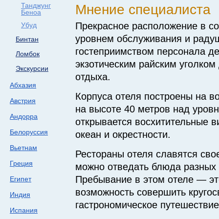
Танджунг
Мнение специалиста
Беноа
Прекрасное расположение в со
Убуд
уровнем обслуживания и рад
Бинтан
гостеприимством персонала де
Ломбок
экзотическим райским уголком
Экскурсии
отдыха.
Абхазия
Корпуса отеля построены на в
Австрия
на высоте 40 метров над уров
Андорра
открывается восхитительные в
Белоруссия
океан и окрестности.
Вьетнам
Рестораны отеля славятся свое
Греция
можно отведать блюда разных
Пребывание в этом отеле — эт
Египет
возможность совершить кругос
Индия
гастрономическое путешествие
Испания