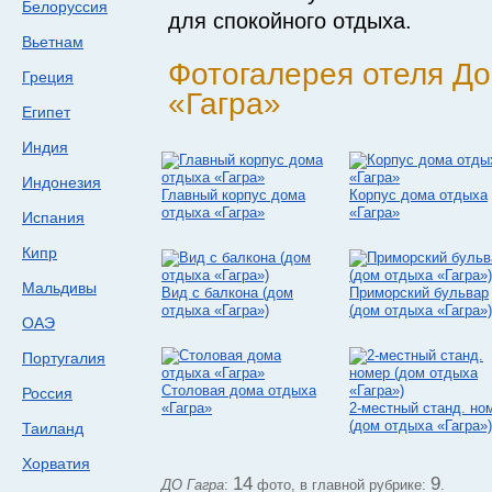
Белоруссия
для спокойного отдыха.
Вьетнам
Фотогалерея отеля Д
Греция
«Гагра»
Египет
Индия
Индонезия
Главный корпус дома
Корпус дома отдыха
отдыха «Гагра»
«Гагра»
Испания
Кипр
Мальдивы
Вид с балкона (дом
Приморский бульвар
отдыха «Гагра»)
(дом отдыха «Гагра»)
ОАЭ
Португалия
Столовая дома отдыха
Россия
«Гагра»
2-местный станд. но
(дом отдыха «Гагра»)
Таиланд
Хорватия
14
9
ДО Гагра
:
фото, в главной рубрике:
.