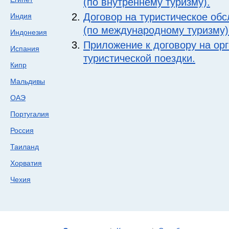
(по внутреннему туризму).
Договор на туристическое об
Индия
(по международному туризму)
Индонезия
Приложение к договору на ор
Испания
туристической поездки.
Кипр
Мальдивы
ОАЭ
Португалия
Россия
Таиланд
Хорватия
Чехия